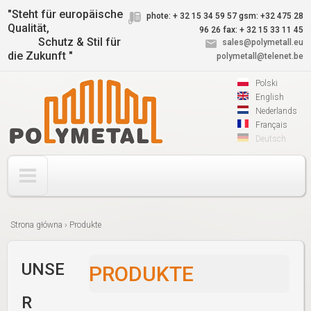
Jump to navigation
"Steht für europäische
phote: + 32 15 34 59 57
gsm: +32 475 28
Qualität,
96 26
fax: + 32 15 33 11 45
Schutz & Stil für
sales@polymetall.eu
die Zukunft "
polymetall@telenet.be
Polski
English
Nederlands
Français
Deutsch
Strona główna
›
Produkte
Sie
sind
UNSE
PRODUKTE
hier
R