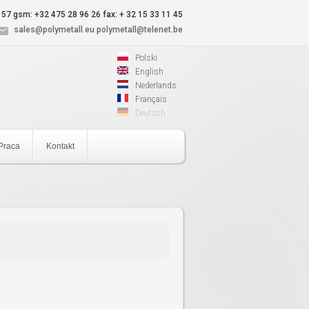
 57
gsm: +32 475 28 96 26
fax: + 32 15 33 11 45
sales@polymetall.eu
polymetall@telenet.be
Polski
English
Nederlands
Français
Deutsch
Praca
Kontakt