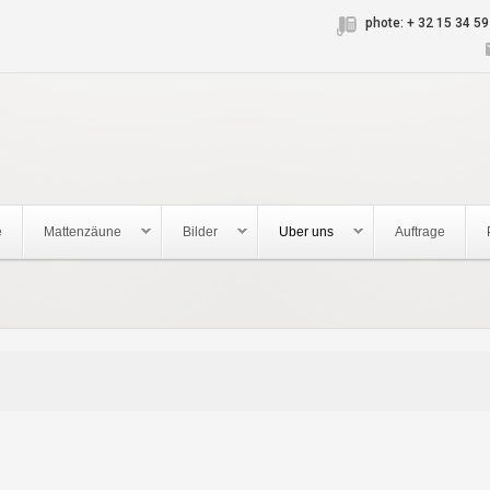
Jump to navigation
phote: + 32 15 34 59
e
Mattenzäune
Bilder
Uber uns
Auftrage