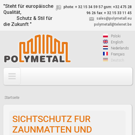
Jump to navigation
"Steht für europäische
phote: + 32 15 34 59 57
gsm: +32 475 28
Qualität,
96 26
fax: + 32 15 33 11 45
Schutz & Stil für
sales@polymetall.eu
die Zukunft "
polymetall@telenet.be
Polski
English
Nederlands
Français
Deutsch
Startseite
Sie
sind
SICHTSCHUTZ FUR
hier
ZAUNMATTEN UND