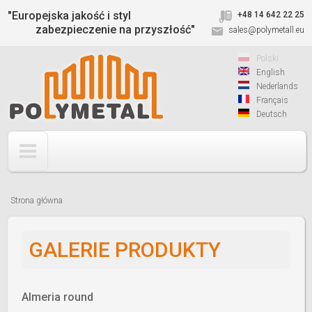
Jump to navigation
"Europejska jakość i styl
+48 14 642 22 25
zabezpieczenie na przyszłość"
sales@polymetall.eu
Polski
English
Nederlands
Français
Deutsch
Strona główna
Jesteś
tutaj
GALERIE PRODUKTY
Almeria round