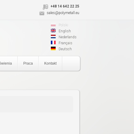
+48 14 642 22 25
sales@polymetall.eu
Polski
English
Nederlands
Français
Deutsch
wienia
Praca
Kontakt