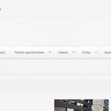
Jump to navigation
"
ości
Panele ogrodzeniowe
Galerie
O Nas
Zamó