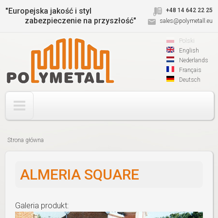
Jump to navigation
"Europejska jakość i styl
+48 14 642 22 25
zabezpieczenie na przyszłość"
sales@polymetall.eu
Polski
English
Nederlands
Français
Deutsch
Strona główna
Jesteś
tutaj
ALMERIA SQUARE
Galeria produkt: