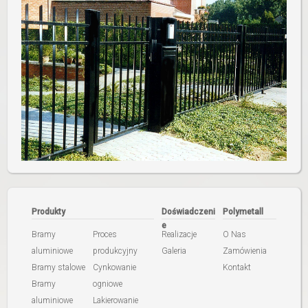
Produkty
Doświadczeni
Polymetall
e
Bramy
Proces
Realizacje
O Nas
aluminiowe
produkcyjny
Galeria
Zamówienia
Bramy stalowe
Cynkowanie
Kontakt
Bramy
ogniowe
aluminiowe
Lakierowanie