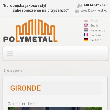
Jump to navigation
"Europejska jakość i styl
+48 14 642 22 25
zabezpieczenie na przyszłość"
sales@polymetall.eu
Polski
English
Nederlands
Français
Deutsch
Strona główna
Jesteś
tutaj
GIRONDE
Galeria produkt: