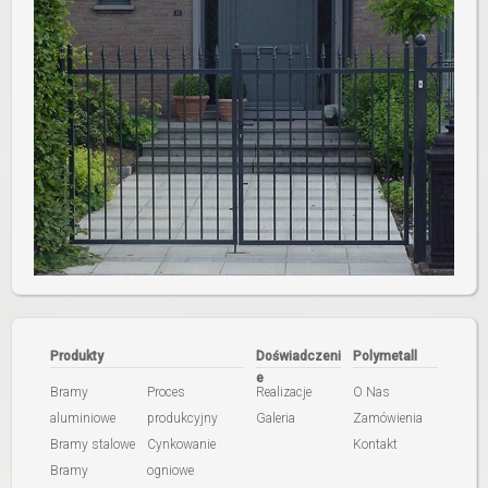
Produkty
Doświadczeni
Polymetall
e
Bramy
Proces
Realizacje
O Nas
aluminiowe
produkcyjny
Galeria
Zamówienia
Bramy stalowe
Cynkowanie
Kontakt
Bramy
ogniowe