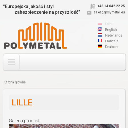
Jump to navigation
"Europejska jakość i styl
+48 14 642 22 25
zabezpieczenie na przyszłość"
sales@polymetall.eu
Polski
English
Nederlands
Français
Deutsch
Strona główna
Jesteś
tutaj
LILLE
Galeria produkt: