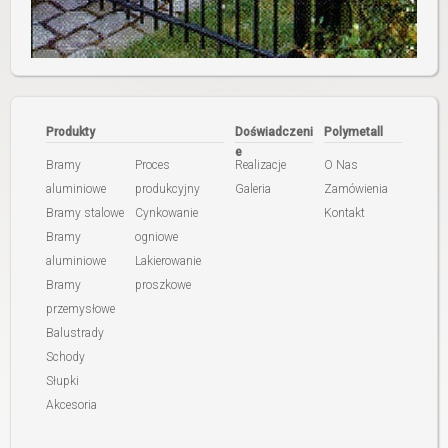
Produkty
Doświadczeni
Polymetall
e
Bramy
Proces
Realizacje
O Nas
aluminiowe
produkcyjny
Galeria
Zamówienia
Bramy stalowe
Cynkowanie
Kontakt
Bramy
ogniowe
aluminiowe
Lakierowanie
Bramy
proszkowe
przemysłowe
Balustrady
Schody
Słupki
Akcesoria