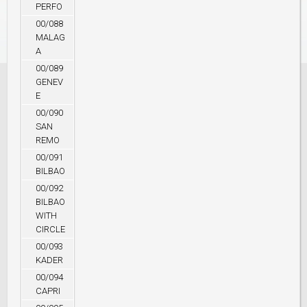
PERFO
00/088
MALAG
A
00/089
GENEV
E
00/090
SAN
REMO
00/091
BILBAO
00/092
BILBAO
WITH
CIRCLE
00/093
KADER
00/094
CAPRI