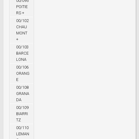
00/095
POITIE
RS +
00/102
CHAU
MONT
+
00/103
BARCE
LONA
00/106
ORANG
E
00/108
GRANA
DA
00/109
BIARRI
TZ
00/110
LEMAN