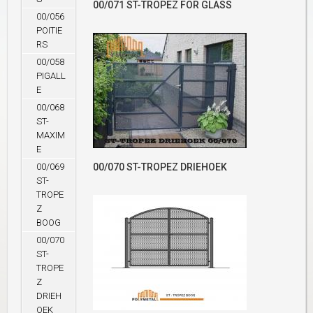
00/071 ST-TROPEZ FOR GLASS
00/056
POITIE
RS
00/058
PIGALL
E
00/068
ST-
MAXIM
E
00/069
00/070 ST-TROPEZ DRIEHOEK
ST-
TROPE
Z
BOOG
00/070
ST-
TROPE
Z
DRIEH
OEK