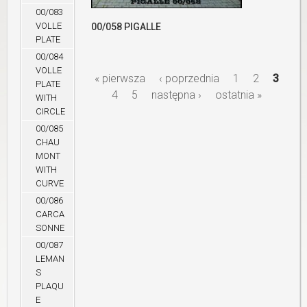
00/083
VOLLE
00/058 PIGALLE
PLATE
00/084
VOLLE
« pierwsza
‹ poprzednia
1
2
3
S
PLATE
4
5
następna ›
ostatnia »
WITH
CIRCLE
t
00/085
CHAU
r
MONT
WITH
o
CURVE
00/086
CARCA
n
SONNE
00/087
y
LEMAN
S
PLAQU
E