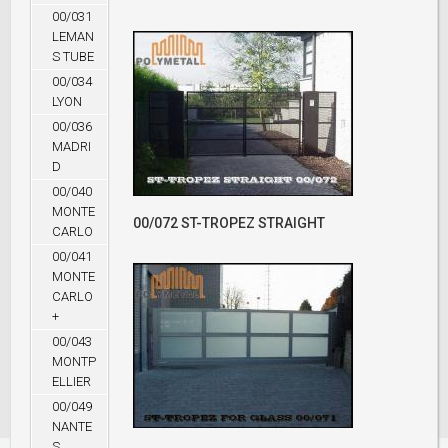
00/031
LEMAN
S TUBE
00/034
LYON
00/036
MADRI
D
00/040
MONTE
00/072 ST-TROPEZ STRAIGHT
CARLO
00/041
MONTE
CARLO
+
00/043
MONTP
ELLIER
00/049
NANTE
S