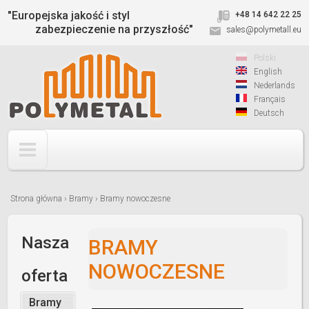
Jump to navigation
"Europejska jakość i styl
+48 14 642 22 25
zabezpieczenie na przyszłość"
sales@polymetall.eu
Polski
English
Nederlands
Français
Deutsch
Strona główna
›
Bramy
›
Bramy nowoczesne
Jesteś
tutaj
Nasza
BRAMY
NOWOCZESNE
oferta
Bramy