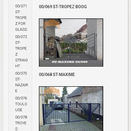
00/071
00/069 ST-TROPEZ BOOG
ST-
TROPE
Z FOR
GLASS
00/072
ST-
TROPE
Z
STRAIG
HT
00/073
00/068 ST-MAXIME
ST-
NAZAIR
E
00/076
TOULO
USE
00/078
TROYE
S