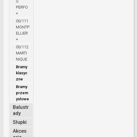
S
PERFO
+
00/111
MONTP
ELLIER
+
00/112
MARTI
NIQUE
Bramy
klasyc
zne
Bramy
przem
ysłowe
Balustr
ady
Słupki
Akces