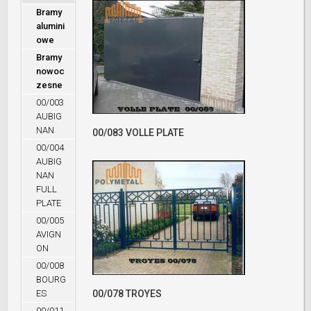
Bramy
alumini
owe
Bramy
nowoc
zesne
00/003
AUBIG
NAN
00/083 VOLLE PLATE
00/004
AUBIG
NAN
FULL
PLATE
00/005
AVIGN
ON
00/008
BOURG
ES
00/078 TROYES
00/011