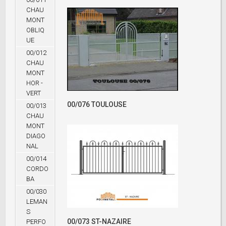
CHAU
MONT
OBLIQ
UE
00/012
CHAU
MONT
HOR -
VERT
00/076 TOULOUSE
00/013
CHAU
MONT
DIAGO
NAL
00/014
CORDO
BA
00/030
LEMAN
S
00/073 ST-NAZAIRE
PERFO