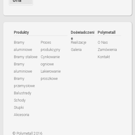
oria
Produkty
Doświadczeni
Polymetall
e
Bramy
Proces
Realizacje
O Nas
aluminiowe
produkcyjny
Galeria
Zamówienia
Bramy stalowe
Cynkowanie
Kontakt
Bramy
ogniowe
aluminiowe
Lakierowanie
Bramy
proszkowe
przemysłowe
Balustrady
Schody
Słupki
Akcesoria
© Polymetall 2016