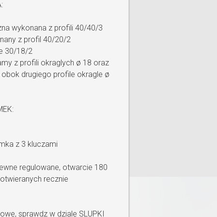
:
a wykonana z profili 40/40/3
nany z profil 40/20/2
e 30/18/2
my z profili okraglych ø 18 oraz
obok drugiego profile okragle ø
MEK:
mka z 3 kluczami
zewne regulowane, otwarcie 180
otwieranych recznie
towe, sprawdz w dziale SLUPKI