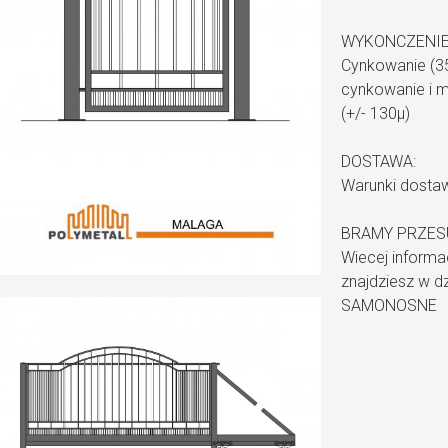
WYKONCZENIE
Cynkowanie (35
cynkowanie i m
(+/- 130µ)
DOSTAWA:
Warunki dosta
BRAMY PRZES
Wiecej informa
znajdziesz w 
SAMONOSNE