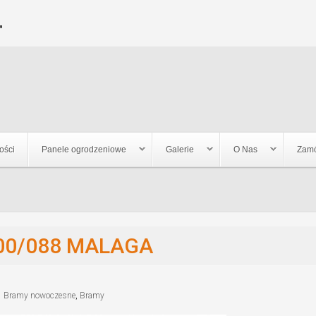
Jump to navigation
"
ości
Panele ogrodzeniowe
Galerie
O Nas
Zamó
00/088 MALAGA
Bramy nowoczesne
,
Bramy