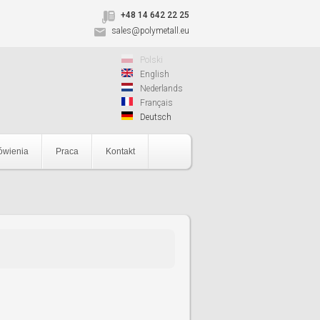
+48 14 642 22 25
sales@polymetall.eu
Polski
English
Nederlands
Français
Deutsch
wienia
Praca
Kontakt