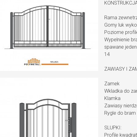
KONSTRUKCJA
Rama zewnetrzn
Gorny luk wyko
Poziome profil
Wypelnienie bra
spawane jeden 
14
ZAWIASY I ZA
Zamek
Wkladka do za
Klamka
Zawiasy nierd
Rygle do bram 
SLUPKI:
Profile kwadra