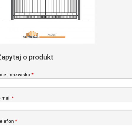
Zapytaj o produkt
mię i nazwisko
*
-mail
*
elefon
*