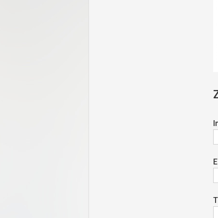
I
E
T