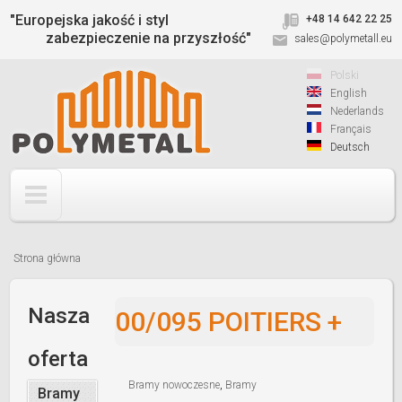
Jump to navigation
"Europejska jakość i styl
+48 14 642 22 25
zabezpieczenie na przyszłość"
sales@polymetall.eu
Polski
English
Nederlands
Français
Deutsch
Strona główna
Jesteś
tutaj
Nasza
00/095 POITIERS +
oferta
Bramy nowoczesne
,
Bramy
Bramy