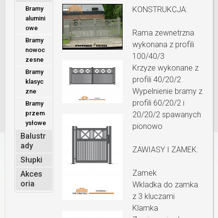
Bramy
KONSTRUKCJA:
alumini
owe
Rama zewnetrzna
Bramy
wykonana z profili
nowoc
100/40/3
zesne
Krzyze wykonane z
Bramy
profili 40/20/2
klasyc
Wypelnienie bramy z
zne
profili 60/20/2 i
Bramy
przem
20/20/2 spawanych
ysłowe
pionowo
Balustr
ady
ZAWIASY I ZAMEK:
Słupki
Zamek
Akces
oria
Wkladka do zamka
z 3 kluczami
Klamka