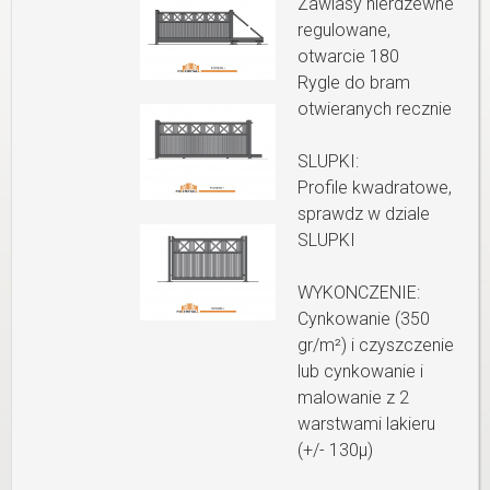
Zawiasy nierdzewne
regulowane,
otwarcie 180
Rygle do bram
otwieranych recznie
SLUPKI:
Profile kwadratowe,
sprawdz w dziale
SLUPKI
WYKONCZENIE:
Cynkowanie (350
gr/m²) i czyszczenie
lub cynkowanie i
malowanie z 2
warstwami lakieru
(+/- 130µ)