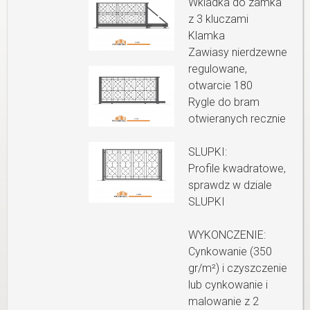
Wkladka do zamka
z 3 kluczami
Klamka
Zawiasy nierdzewne
regulowane,
otwarcie 180
Rygle do bram
otwieranych recznie
SLUPKI:
Profile kwadratowe,
sprawdz w dziale
SLUPKI
WYKONCZENIE:
Cynkowanie (350
gr/m²) i czyszczenie
lub cynkowanie i
malowanie z 2