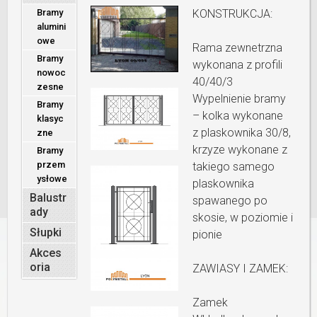
Bramy
KONSTRUKCJA:
alumini
owe
Rama zewnetrzna
Bramy
wykonana z profili
nowoc
40/40/3
zesne
Wypelnienie bramy
Bramy
– kolka wykonane
klasyc
z plaskownika 30/8,
zne
krzyze wykonane z
Bramy
przem
takiego samego
ysłowe
plaskownika
Balustr
spawanego po
ady
skosie, w poziomie i
Słupki
pionie
Akces
oria
ZAWIASY I ZAMEK:
Zamek