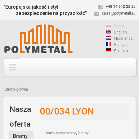
Jump to navigation
"Europejska jakość i styl
+48 14 642 22 25
zabezpieczenie na przyszłość"
sales@polymetall.eu
Polski
English
Nederlands
Français
Deutsch
Strona główna
Jesteś
tutaj
Nasza
00/034 LYON
oferta
Bramy nowoczesne
,
Bramy
Bramy