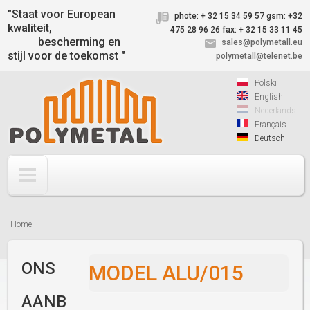
Jump to navigation
"Staat voor European
phote: + 32 15 34 59 57
gsm: +32
kwaliteit,
475 28 96 26
fax: + 32 15 33 11 45
bescherming en
sales@polymetall.eu
stijl voor de toekomst "
polymetall@telenet.be
Polski
English
Nederlands
Français
Deutsch
Home
U
bent
ONS
MODEL ALU/015
hier
AANB