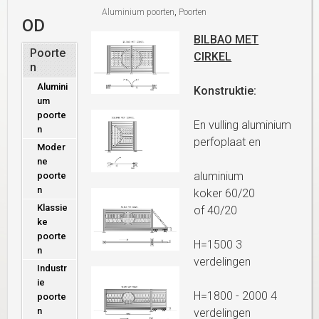
Aluminium poorten
,
Poorten
OD
BILBAO MET
Poorte
CIRKEL
n
Alumini
Konstruktie:
um
poorte
En vulling aluminium
n
perfoplaat en
Moder
ne
aluminium
poorte
n
koker 60/20
Klassie
of 40/20
ke
poorte
H=1500 3
n
verdelingen
Industr
ie
H=1800 - 2000 4
poorte
n
verdelingen