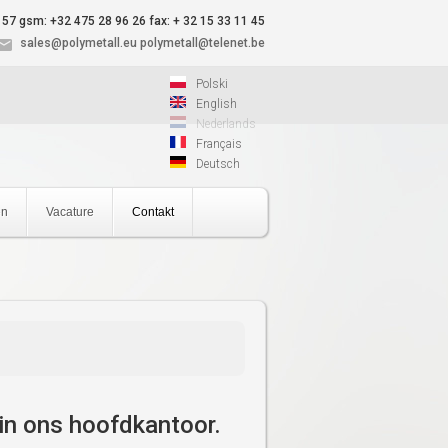
 57
gsm: +32 475 28 96 26
fax: + 32 15 33 11 45
sales@polymetall.eu
polymetall@telenet.be
Polski
English
Nederlands
Français
Deutsch
en
Vacature
Contakt
 in ons hoofdkantoor.