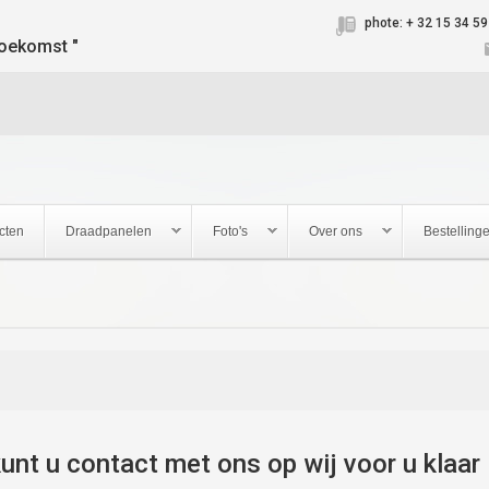
Jump to navigation
phote: + 32 15 34 59
oekomst "
cten
Draadpanelen
Foto's
Over ons
Bestelling
unt u contact met ons op wij voor u klaar