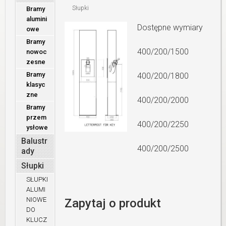
Słupki
Bramy
alumini
Dostępne wymiary
owe
Bramy
400/200/1500
nowoc
zesne
Bramy
400/200/1800
klasyc
zne
400/200/2000
Bramy
przem
400/200/2250
ysłowe
Balustr
400/200/2500
ady
Słupki
SŁUPKI
ALUMI
NIOWE
Zapytaj o produkt
DO
KLUCZ