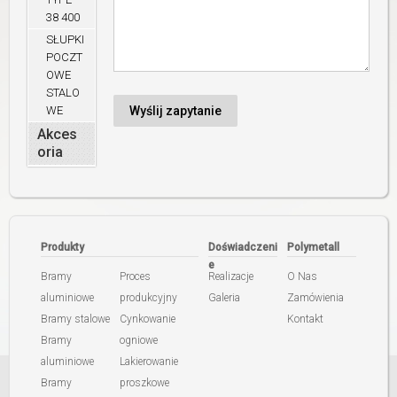
38 400
SŁUPKI
POCZT
OWE
STALO
WE
Akces
oria
Produkty
Doświadczeni
Polymetall
e
Bramy
Proces
Realizacje
O Nas
aluminiowe
produkcyjny
Galeria
Zamówienia
Bramy stalowe
Cynkowanie
Kontakt
Bramy
ogniowe
aluminiowe
Lakierowanie
Bramy
proszkowe