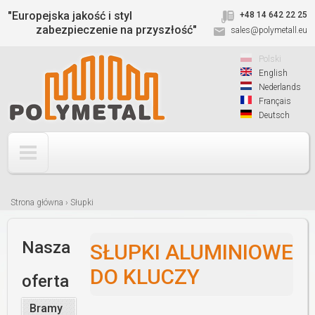
Jump to navigation
"Europejska jakość i styl
+48 14 642 22 25
zabezpieczenie na przyszłość"
sales@polymetall.eu
Polski
English
Nederlands
Français
Deutsch
Strona główna
›
Słupki
Jesteś
tutaj
Nasza
SŁUPKI ALUMINIOWE
DO KLUCZY
oferta
Bramy