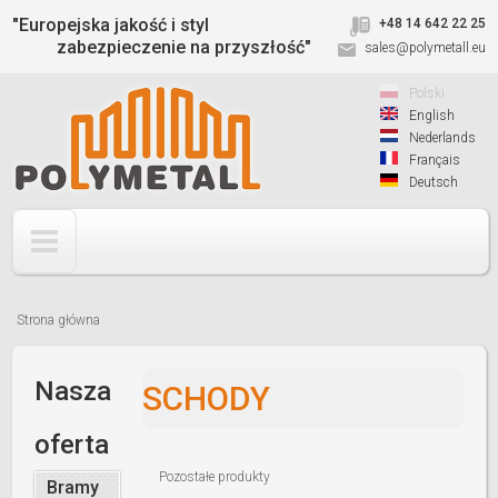
Jump to navigation
"Europejska jakość i styl
+48 14 642 22 25
zabezpieczenie na przyszłość"
sales@polymetall.eu
Polski
English
Nederlands
Français
Deutsch
Strona główna
Jesteś
tutaj
Nasza
SCHODY
oferta
Pozostałe produkty
Bramy