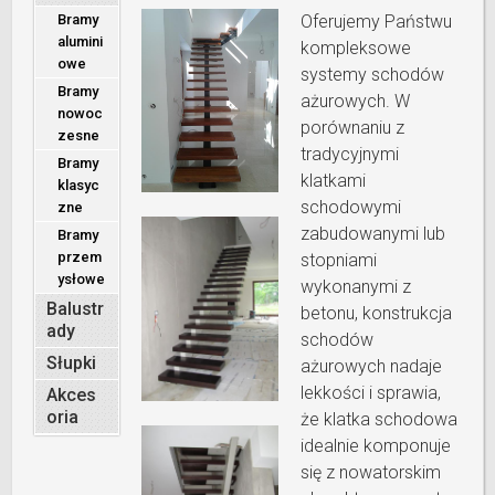
Bramy
Oferujemy Państwu
alumini
kompleksowe
owe
systemy schodów
Bramy
ażurowych. W
nowoc
porównaniu z
zesne
tradycyjnymi
Bramy
klatkami
klasyc
schodowymi
zne
zabudowanymi lub
Bramy
przem
stopniami
ysłowe
wykonanymi z
Balustr
betonu, konstrukcja
ady
schodów
Słupki
ażurowych nadaje
lekkości i sprawia,
Akces
oria
że klatka schodowa
idealnie komponuje
się z nowatorskim