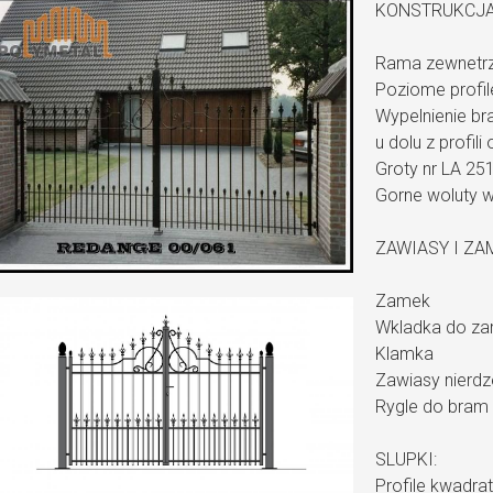
KONSTRUKCJA
Rama zewnetrzn
Poziome profil
Wypelnienie bra
u dolu z profil
Groty nr LA 25
Gorne woluty 
ZAWIASY I ZA
Zamek
Wkladka do za
Klamka
Zawiasy nierd
Rygle do bram 
SLUPKI:
Profile kwadra