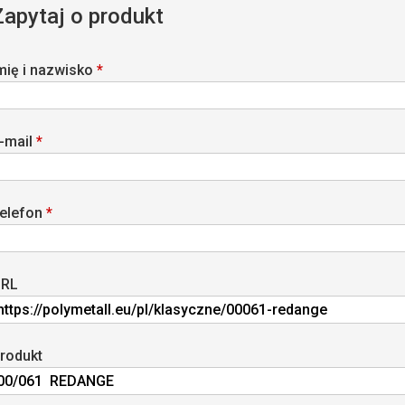
Zapytaj o produkt
mię i nazwisko
*
-mail
*
elefon
*
RL
rodukt