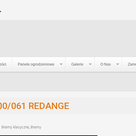
Jump to navigation
"
ości
Panele ogrodzeniowe
Galerie
O Nas
Zamó
00/061 REDANGE
Bramy klasyczne
,
Bramy