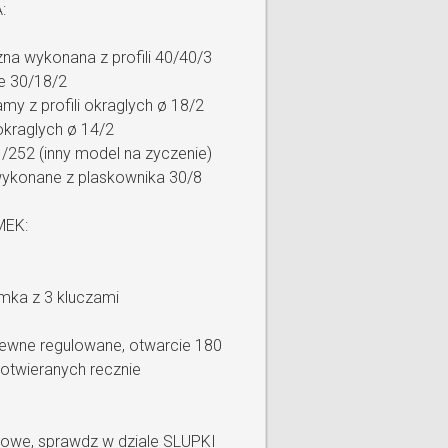
:
a wykonana z profili 40/40/3
e 30/18/2
my z profili okraglych ø 18/2
i okraglych ø 14/2
1/252 (inny model na zyczenie)
wykonane z plaskownika 30/8
MEK:
mka z 3 kluczami
zewne regulowane, otwarcie 180
otwieranych recznie
towe, sprawdz w dziale SLUPKI