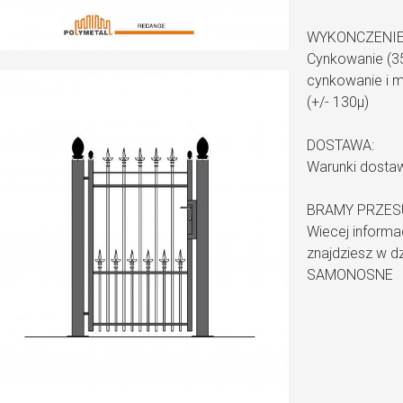
WYKONCZENIE
Cynkowanie (35
cynkowanie i m
(+/- 130µ)
DOSTAWA:
Warunki dosta
BRAMY PRZES
Wiecej informa
znajdziesz w 
SAMONOSNE