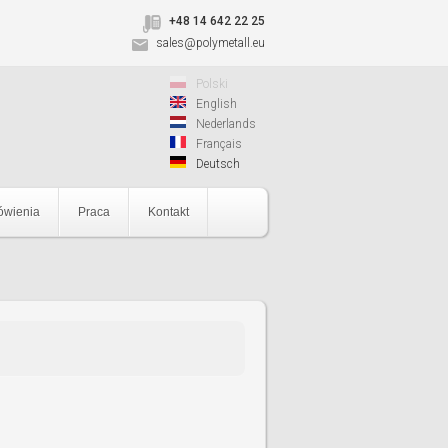
+48 14 642 22 25
sales@polymetall.eu
Polski
English
Nederlands
Français
Deutsch
wienia
Praca
Kontakt