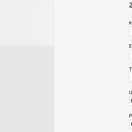
I
E
T
U
P