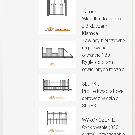
Zamek
Wkladka do zamka
z 3 kluczami
Klamka
Zawiasy nierdzewne
regulowane,
otwarcie 180
Rygle do bram
otwieranych recznie
SLUPKI:
Profile kwadratowe,
sprawdz w dziale
SLUPKI
WYKONCZENIE:
Cynkowanie (350
gr/m²) i czyszczenie