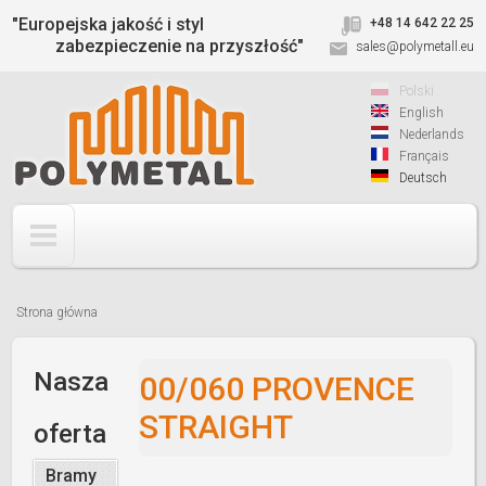
Jump to navigation
"Europejska jakość i styl
+48 14 642 22 25
zabezpieczenie na przyszłość"
sales@polymetall.eu
Polski
English
Nederlands
Français
Deutsch
Strona główna
Jesteś
tutaj
Nasza
00/060 PROVENCE
STRAIGHT
oferta
Bramy