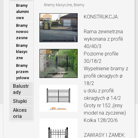
Bramy klasyczne
,
Bramy
Bramy
alumini
KONSTRUKCJA:
owe
Bramy
Rama zewnetrzna
nowoc
zesne
wykonana z profili
Bramy
40/40/3
klasyc
Poziome profile
zne
30/18/2
Bramy
Wypelnienie bramy z
przem
profili okraglych ø
ysłowe
18/2
Balustr
u dolu z profili
ady
okraglych ø 14/2
Słupki
Groty nr 152 ,(inny
Akces
model na zyczenie)
oria
Kolka 128/20/6
ZAWIASY I ZAMEK: