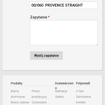
Zapytanie
*
Produkty
Doświadczeni
Polymetall
e
Bramy
Proces
Realizacje
O Nas
aluminiowe
produkcyjny
Galeria
Zamówienia
Bramy stalowe
Cynkowanie
Kontakt