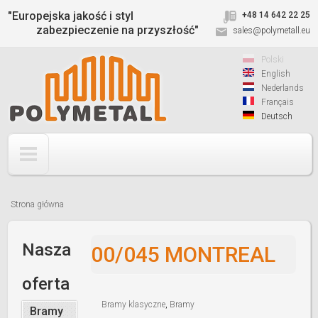
Jump to navigation
"Europejska jakość i styl
+48 14 642 22 25
zabezpieczenie na przyszłość"
sales@polymetall.eu
Polski
English
Nederlands
Français
Deutsch
Strona główna
Jesteś
tutaj
Nasza
00/045 MONTREAL
oferta
Bramy klasyczne
,
Bramy
Bramy