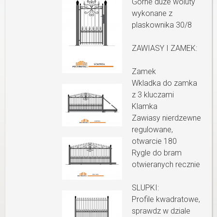
Gorne duze woluty
wykonane z
plaskownika 30/8
ZAWIASY I ZAMEK:
Zamek
Wkladka do zamka
z 3 kluczami
Klamka
Zawiasy nierdzewne
regulowane,
otwarcie 180
Rygle do bram
otwieranych recznie
SLUPKI:
Profile kwadratowe,
sprawdz w dziale