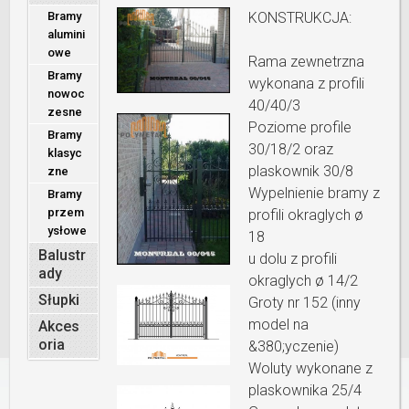
Bramy
KONSTRUKCJA:
alumini
owe
Rama zewnetrzna
Bramy
wykonana z profili
nowoc
40/40/3
zesne
Poziome profile
Bramy
30/18/2 oraz
klasyc
plaskownik 30/8
zne
Wypelnienie bramy z
Bramy
przem
profili okraglych ø
ysłowe
18
Balustr
u dolu z profili
ady
okraglych ø 14/2
Słupki
Groty nr 152 (inny
model na
Akces
oria
&380;yczenie)
Woluty wykonane z
plaskownika 25/4