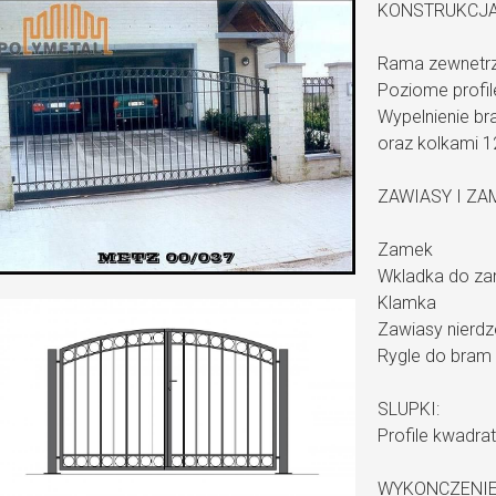
KONSTRUKCJA
Rama zewnetrzn
Poziome profil
Wypelnienie bra
oraz kolkami 
ZAWIASY I ZA
Zamek
Wkladka do za
Klamka
Zawiasy nierd
Rygle do bram 
SLUPKI:
Profile kwadra
WYKONCZENIE