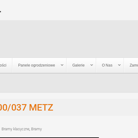
Jump to navigation
"
ości
Panele ogrodzeniowe
Galerie
O Nas
Zamó
00/037 METZ
Bramy klasyczne
,
Bramy