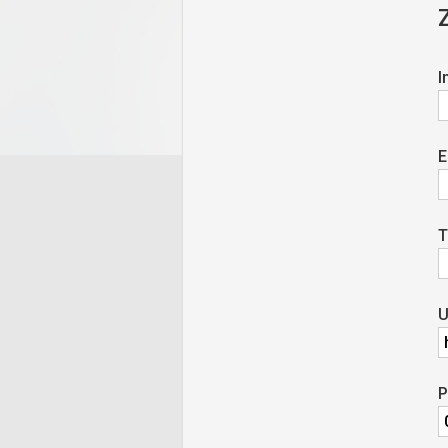
I
E
T
U
P