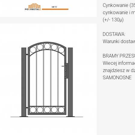
Cynkowanie (35
cynkowanie i m
(+/- 130µ)
DOSTAWA:
Warunki dosta
BRAMY PRZES
Wiecej informa
znajdziesz w 
SAMONOSNE