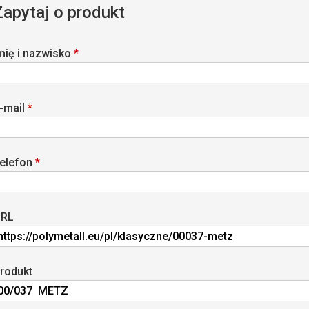
Zapytaj o produkt
mię i nazwisko
*
-mail
*
elefon
*
RL
rodukt