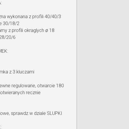
:
a wykonana z profili 40/40/3
e 30/18/2
my z profili okraglych ø 18
128/20/6
MEK:
mka z 3 kluczami
zewne regulowane, otwarcie 180
otwieranych recznie
towe, sprawdz w dziale SLUPKI
: