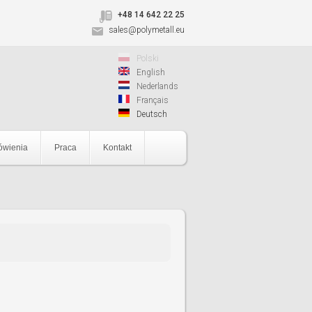
+48 14 642 22 25
sales@polymetall.eu
Polski
English
Nederlands
Français
Deutsch
wienia
Praca
Kontakt