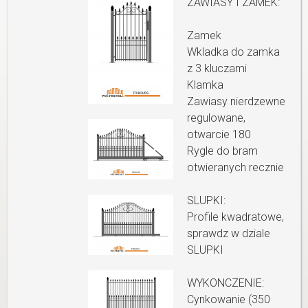
ZAWIASY I ZAMEK:
Zamek
Wkladka do zamka
z 3 kluczami
Klamka
Zawiasy nierdzewne
regulowane,
otwarcie 180
Rygle do bram
otwieranych recznie
SLUPKI:
Profile kwadratowe,
sprawdz w dziale
SLUPKI
WYKONCZENIE:
Cynkowanie (350