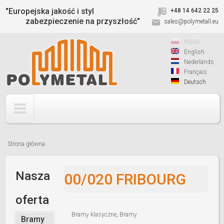
Jump to navigation
"Europejska jakość i styl
+48 14 642 22 25
zabezpieczenie na przyszłość"
sales@polymetall.eu
Polski
English
Nederlands
Français
Deutsch
Strona główna
Jesteś
tutaj
Nasza
00/020 FRIBOURG
oferta
Bramy klasyczne
,
Bramy
Bramy