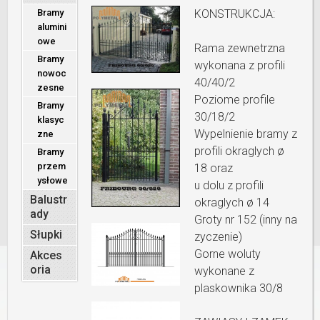
Bramy
KONSTRUKCJA:
alumini
owe
Rama zewnetrzna
Bramy
wykonana z profili
nowoc
40/40/2
zesne
Poziome profile
Bramy
30/18/2
klasyc
Wypelnienie bramy z
zne
profili okraglych ø
Bramy
przem
18 oraz
ysłowe
u dolu z profili
Balustr
okraglych ø 14
ady
Groty nr 152 (inny na
Słupki
zyczenie)
Gorne woluty
Akces
oria
wykonane z
plaskownika 30/8