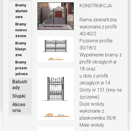
Bramy
KONSTRUKCJA:
alumini
owe
Rama zewnetrzna
Bramy
wykonana z profili
nowoc
40/40/2
zesne
Poziome profile
Bramy
30/18/2
klasyc
Wypelnienie bramy z
zne
profili okraglych ø
Bramy
przem
18 oraz
ysłowe
u dolu z profili
Balustr
okraglych ø 14
ady
Groty nr 151 (inny na
Słupki
zyczenie)
Duze woluty
Akces
oria
wykonane z
plaskownika 30/8
Male woluty