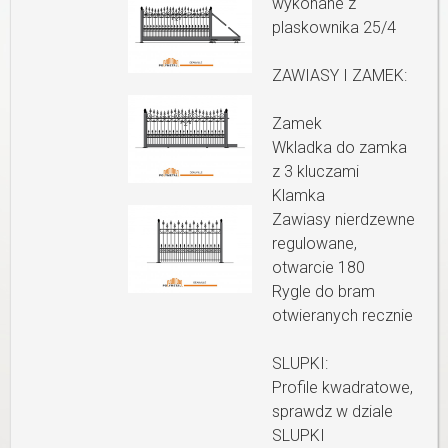
wykonane z
plaskownika 25/4
ZAWIASY I ZAMEK:
Zamek
Wkladka do zamka
z 3 kluczami
Klamka
Zawiasy nierdzewne
regulowane,
otwarcie 180
Rygle do bram
otwieranych recznie
SLUPKI:
Profile kwadratowe,
sprawdz w dziale
SLUPKI