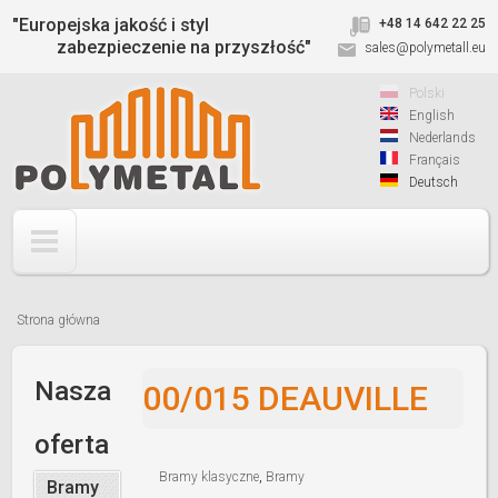
Jump to navigation
"Europejska jakość i styl
+48 14 642 22 25
zabezpieczenie na przyszłość"
sales@polymetall.eu
Polski
English
Nederlands
Français
Deutsch
Strona główna
Jesteś
tutaj
Nasza
00/015 DEAUVILLE
oferta
Bramy klasyczne
,
Bramy
Bramy