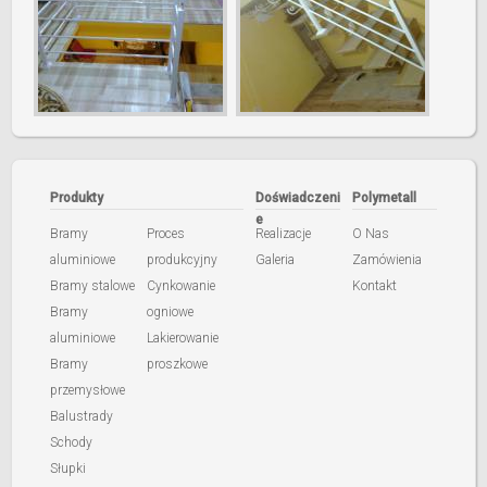
Produkty
Doświadczeni
Polymetall
e
Bramy
Proces
Realizacje
O Nas
aluminiowe
produkcyjny
Galeria
Zamówienia
Bramy stalowe
Cynkowanie
Kontakt
Bramy
ogniowe
aluminiowe
Lakierowanie
Bramy
proszkowe
przemysłowe
Balustrady
Schody
Słupki