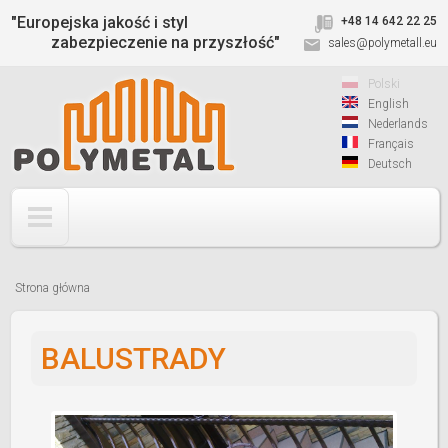
Jump to navigation
"Europejska jakość i styl
+48 14 642 22 25
zabezpieczenie na przyszłość"
sales@polymetall.eu
Polski
English
Nederlands
Français
Deutsch
Strona główna
Jesteś
tutaj
BALUSTRADY