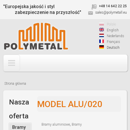
Jump to navigation
"Europejska jakość i styl
+48 14 642 22 25
zabezpieczenie na przyszłość"
sales@polymetall.eu
Polski
English
Nederlands
Français
Deutsch
Strona główna
Jesteś
tutaj
Nasza
MODEL ALU/020
oferta
Bramy aluminiowe
,
Bramy
Bramy