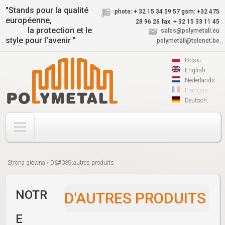
Jump to navigation
"Stands pour la qualité
phote: + 32 15 34 59 57
gsm: +32 475
européenne,
28 96 26
fax: + 32 15 33 11 45
la protection et le
sales@polymetall.eu
style pour l'avenir "
polymetall@telenet.be
Polski
English
Nederlands
Français
Deutsch
Strona główna
›
D&#039;autres produits
Vous
êtes
NOTR
D'AUTRES PRODUITS
ici
E